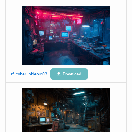
sf_cyber_hideout03
Download