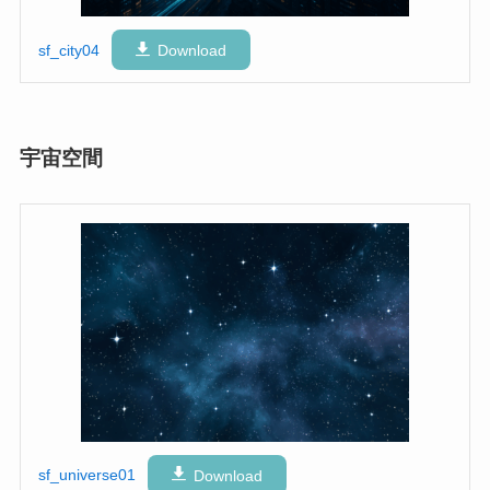
sf_city04
Download
宇宙空間
sf_universe01
Download