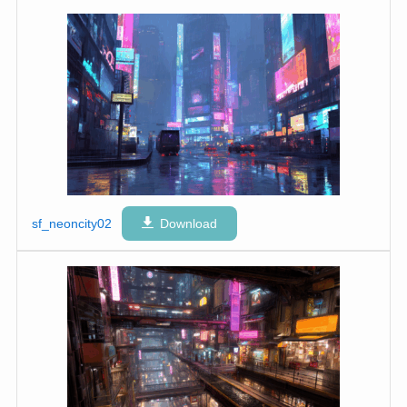
sf_neoncity02
Download