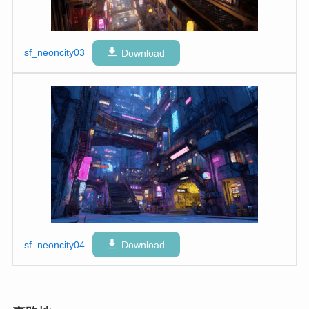
sf_neoncity03
Download
sf_neoncity04
Download