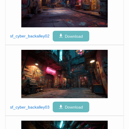
sf_cyber_backalley02
Download
sf_cyber_backalley03
Download