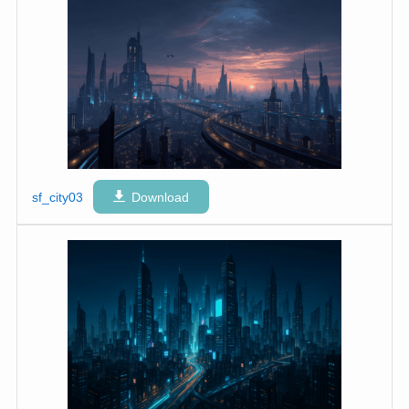
sf_city03
Download