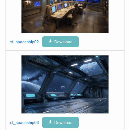
sf_spaceship02
Download
sf_spaceship03
Download