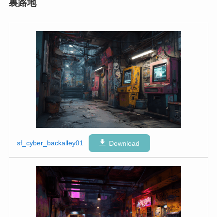
裏路地
sf_cyber_backalley01
Download