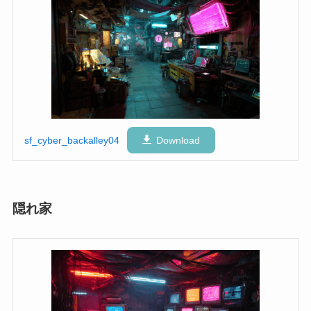
sf_cyber_backalley04
Download
隠れ家