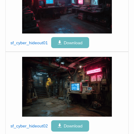
sf_cyber_hideout01
Download
sf_cyber_hideout02
Download