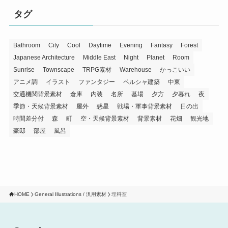
タグ
Bathroom
City
Cool
Daytime
Evening
Fantasy
Forest
Japanese Architecture
Middle East
Night
Planet
Room
Sunrise
Townscape
TRPG素材
Warehouse
かっこいい
アニメ調
イラスト
ファンタジー
ペルシャ建築
中東
交通機関背景素材
倉庫
内装
名所
墓場
夕方
夕暮れ
夜
季節・天候背景素材
屋外
惑星
戦場・軍事背景素材
日の出
時間差分付
森
町
空・天候背景素材
背景素材
花畑
観光地
豪邸
部屋
風呂
HOME
General Illustrations / 汎用素材
理科室