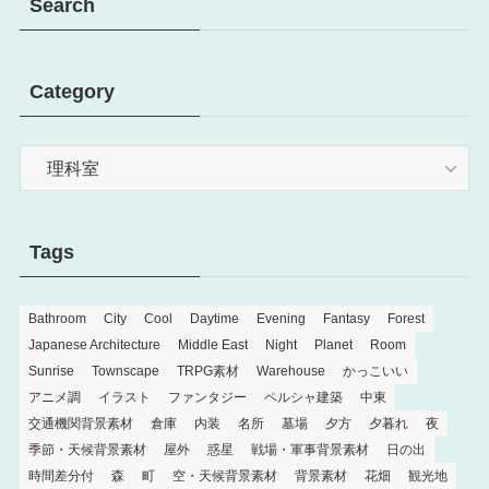
Search
Category
Category
Tags
Bathroom
City
Cool
Daytime
Evening
Fantasy
Forest
Japanese Architecture
Middle East
Night
Planet
Room
Sunrise
Townscape
TRPG素材
Warehouse
かっこいい
アニメ調
イラスト
ファンタジー
ペルシャ建築
中東
交通機関背景素材
倉庫
内装
名所
墓場
夕方
夕暮れ
夜
季節・天候背景素材
屋外
惑星
戦場・軍事背景素材
日の出
時間差分付
森
町
空・天候背景素材
背景素材
花畑
観光地