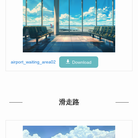
airport_waiting_area02
Download
滑走路