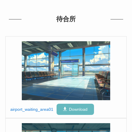
待合所
airport_waiting_area01
Download