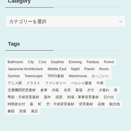
Category
Category
Tags
Bathroom
City
Cool
Daytime
Evening
Fantasy
Forest
Japanese Architecture
Middle East
Night
Planet
Room
Sunrise
Townscape
TRPG素材
Warehouse
かっこいい
アニメ調
イラスト
ファンタジー
ペルシャ建築
中東
交通機関背景素材
倉庫
内装
名所
墓場
夕方
夕暮れ
夜
季節・天候背景素材
屋外
惑星
戦場・軍事背景素材
日の出
時間差分付
森
町
空・天候背景素材
背景素材
花畑
観光地
豪邸
部屋
風呂