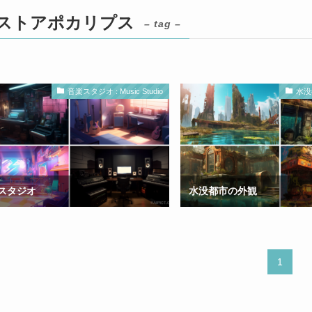
ストアポカリプス
– tag –
音楽スタジオ : Music Studio
水没都
スタジオ
水没都市の外観
1