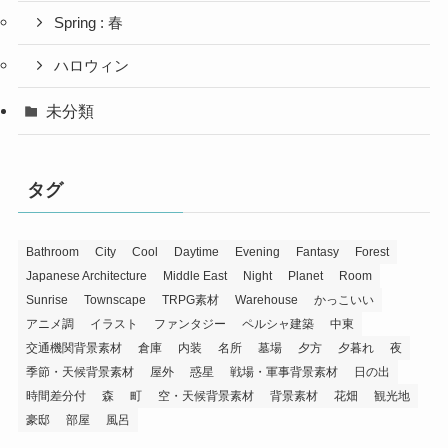
Spring : 春
ハロウィン
未分類
タグ
Bathroom
City
Cool
Daytime
Evening
Fantasy
Forest
Japanese Architecture
Middle East
Night
Planet
Room
Sunrise
Townscape
TRPG素材
Warehouse
かっこいい
アニメ調
イラスト
ファンタジー
ペルシャ建築
中東
交通機関背景素材
倉庫
内装
名所
墓場
夕方
夕暮れ
夜
季節・天候背景素材
屋外
惑星
戦場・軍事背景素材
日の出
時間差分付
森
町
空・天候背景素材
背景素材
花畑
観光地
豪邸
部屋
風呂