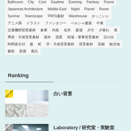
Bathroom
City
Cool
Daytime
Evening
Fantasy
Forest
Japanese Architecture
Middle East
Night
Planet
Room
Sunrise
Townscape
TRPG素材
Warehouse
かっこいい
アニメ調
イラスト
ファンタジー
ペルシャ建築
中東
交通機関背景素材
倉庫
内装
名所
墓場
夕方
夕暮れ
夜
季節・天候背景素材
屋外
惑星
戦場・軍事背景素材
日の出
時間差分付
森
町
空・天候背景素材
背景素材
花畑
観光地
豪邸
部屋
風呂
Ranking
白い背景
Laboratory / 研究室・実験室