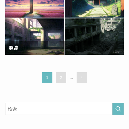
廃墟
1
2
...
4