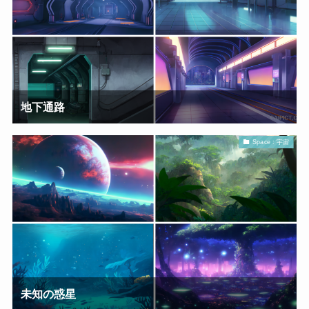
地下通路
Space : 宇宙
未知の惑星