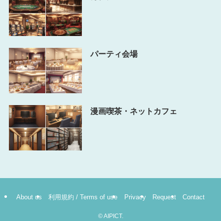
パーティ会場
漫画喫茶・ネットカフェ
About us
利用規約 / Terms of use
Privacy
Request
Contact
©
AIPICT.