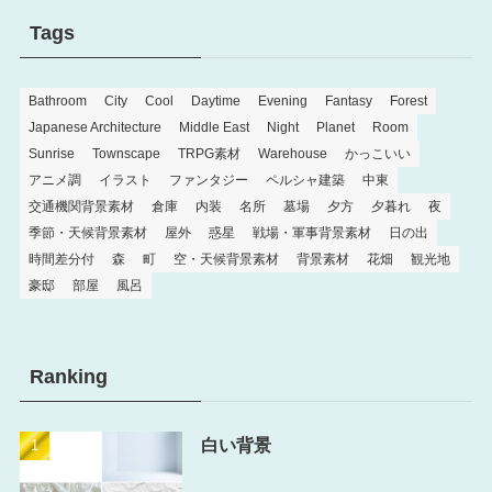
Tags
Bathroom
City
Cool
Daytime
Evening
Fantasy
Forest
Japanese Architecture
Middle East
Night
Planet
Room
Sunrise
Townscape
TRPG素材
Warehouse
かっこいい
アニメ調
イラスト
ファンタジー
ペルシャ建築
中東
交通機関背景素材
倉庫
内装
名所
墓場
夕方
夕暮れ
夜
季節・天候背景素材
屋外
惑星
戦場・軍事背景素材
日の出
時間差分付
森
町
空・天候背景素材
背景素材
花畑
観光地
豪邸
部屋
風呂
Ranking
白い背景