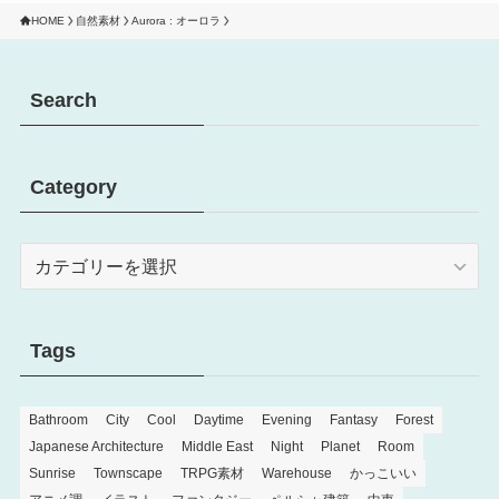
HOME
自然素材
Aurora : オーロラ
Search
Category
Category
Tags
Bathroom
City
Cool
Daytime
Evening
Fantasy
Forest
Japanese Architecture
Middle East
Night
Planet
Room
Sunrise
Townscape
TRPG素材
Warehouse
かっこいい