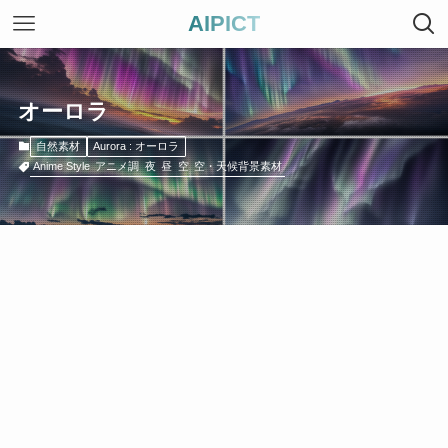
AIPICT
オーロラ
自然素材
Aurora : オーロラ
Anime Style
アニメ調
夜
昼
空
空・天候背景素材