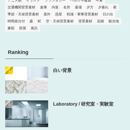
アニメ調
イラスト
ファンタジー
ペルシャ建築
中東
交通機関背景素材
倉庫
内装
名所
墓場
夕方
夕暮れ
夜
季節・天候背景素材
屋外
惑星
戦場・軍事背景素材
日の出
時間差分付
森
町
空・天候背景素材
背景素材
花畑
観光地
豪邸
部屋
風呂
Ranking
白い背景
Laboratory / 研究室・実験室