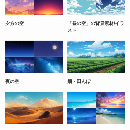
夕方の空
「昼の空」の背景素材/イラ
スト
夜の空
畑・田んぼ