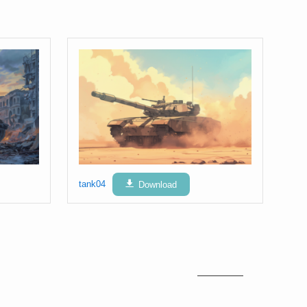
tank04
Download