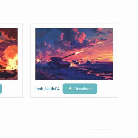
tank_battle04
Download