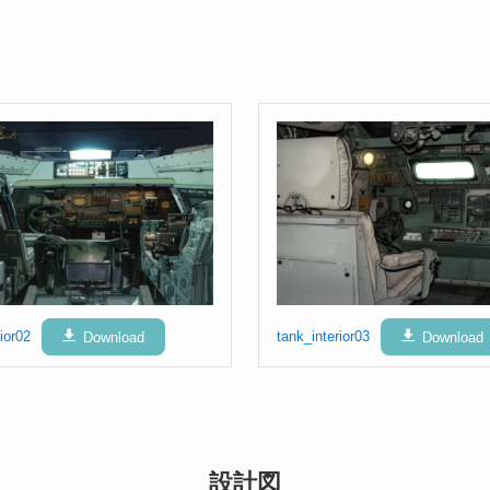
ior02
Download
tank_interior03
Download
設計図