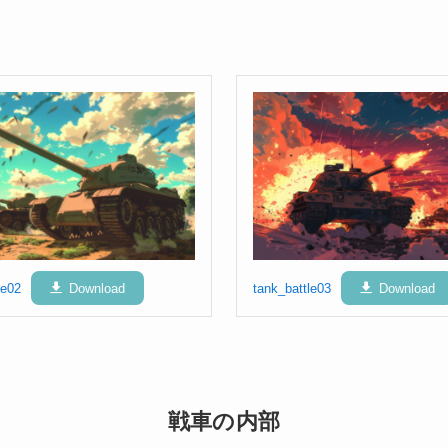
le02
Download
tank_battle03
Download
戦車の内部