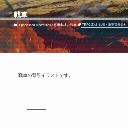
戦車
TRPG素材
戦場・軍事背景素材
Specialized illustrations / 専用素材
戦車
戦車の背景イラストです。