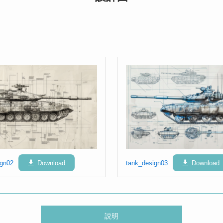
ign02
Download
tank_design03
Download
説明