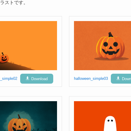
ラストです。
n_simple02
Download
halloween_simple03
Down