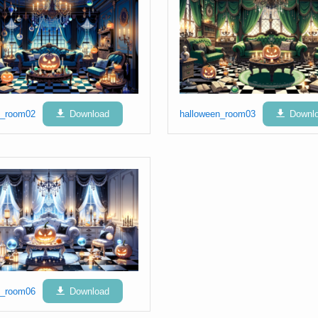
n_room02
Download
halloween_room03
Downl
n_room06
Download