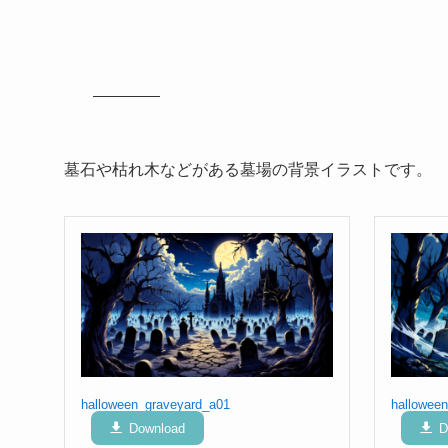
墓石や枯れ木などがある墓場の背景イラストです。
halloween_graveyard_a01
hallowee
Download
D