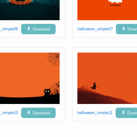
n_simple06
Download
halloween_simple07
Down
n_simple10
Download
halloween_simple11
Down