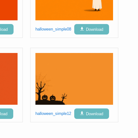
load
halloween_simple08
Download
load
halloween_simple12
Download