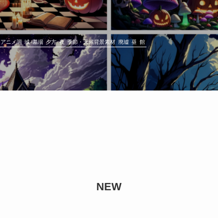
アニメ調
城
墓場
夕方
夜
季節・天候背景素材
廃墟
昼
館
NEW