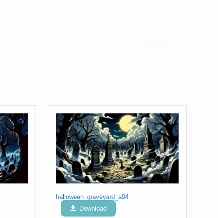
halloween_graveyard_a04
Download