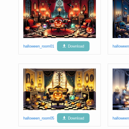
halloween_room01
Download
hallowee
halloween_room05
Download
hallowee