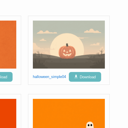
load
halloween_simple04
Download