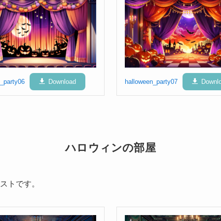
_party06
Download
halloween_party07
Downl
ハロウィンの部屋
ストです。