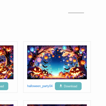
oad
halloween_party04
Download