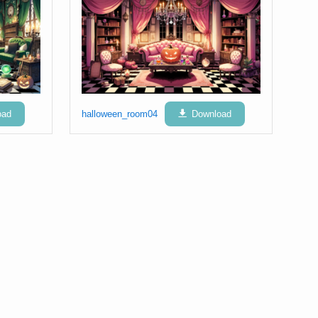
oad
halloween_room04
Download