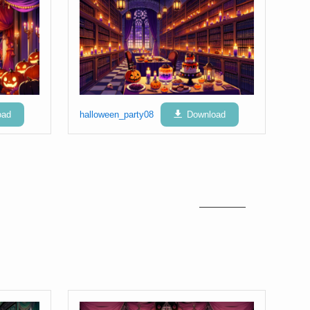
oad
halloween_party08
Download