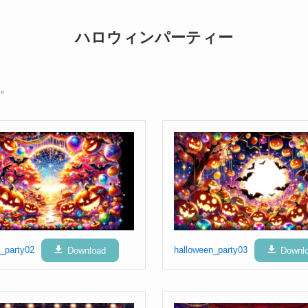
ハロウィンパーティー
。
_party02
Download
halloween_party03
Downl