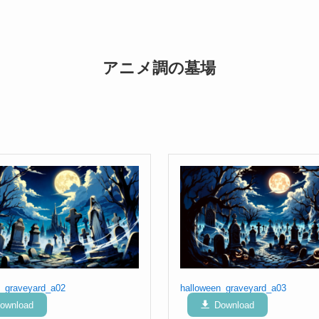
アニメ調の墓場
n_graveyard_a02
halloween_graveyard_a03
ownload
Download