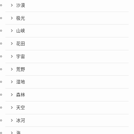
沙漠
极光
山峡
花田
宇宙
荒野
湿地
森林
天空
冰河
海