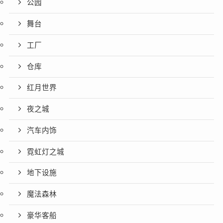
公园
舞台
工厂
仓库
红月世界
夜之城
汽车内饰
霓虹灯之城
地下设施
魔法森林
豪华客船