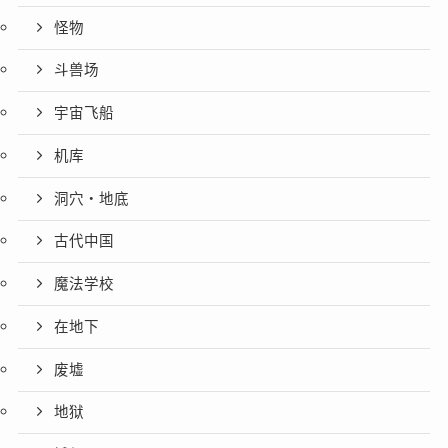
怪物
斗兽场
宇宙飞船
机库
洞穴・地底
古代中国
魔法学校
在地下
废墟
地狱