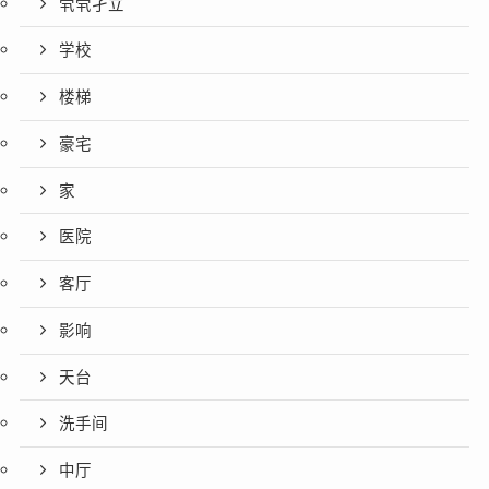
茕茕孑立
学校
楼梯
豪宅
家
医院
客厅
影响
天台
洗手间
中厅