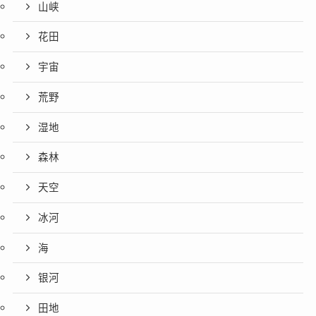
山峡
花田
宇宙
荒野
湿地
森林
天空
冰河
海
银河
田地