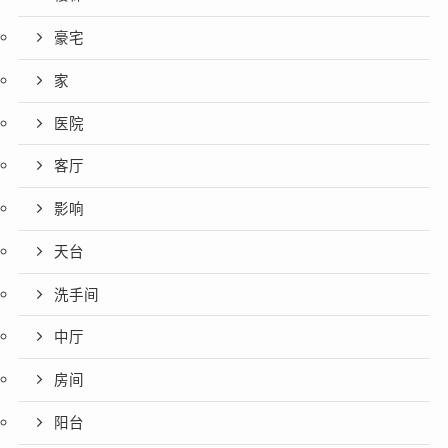
豪宅
家
医院
客厅
影响
天台
洗手间
中厅
房间
阳台