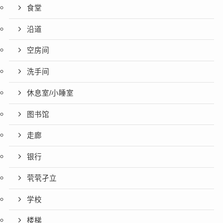
食堂
沿道
空房间
洗手间
休息室/小睡室
图书馆
走廊
银行
茕茕孑立
学校
楼梯