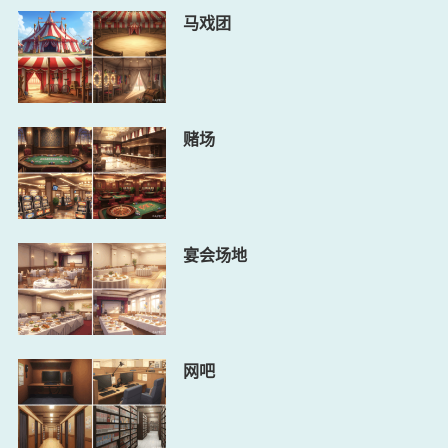
马戏团
赌场
宴会场地
网吧