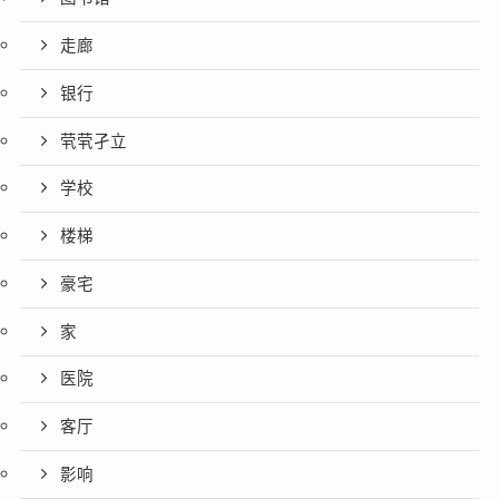
走廊
银行
茕茕孑立
学校
楼梯
豪宅
家
医院
客厅
影响