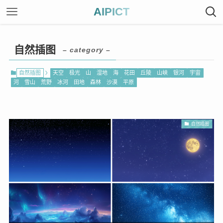
AIPICT
自然插图
– category –
自然插图
天空
极光
山
湿地
海
花田
丘陵
山峡
银河
宇宙
河
雪山
荒野
冰河
田地
森林
沙漠
平原
自然插图