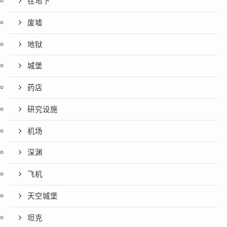
在地下
废墟
地狱
城堡
药店
研究设施
机场
深渊
飞机
天空城堡
坦克