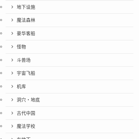
地下设施
魔法森林
豪华客船
怪物
斗兽场
宇宙飞船
机库
洞穴・地底
古代中国
魔法学校