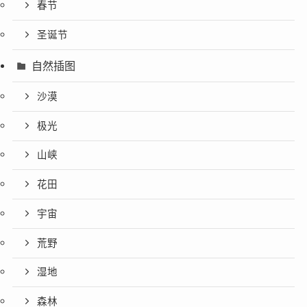
春节
圣诞节
自然插图
沙漠
极光
山峡
花田
宇宙
荒野
湿地
森林