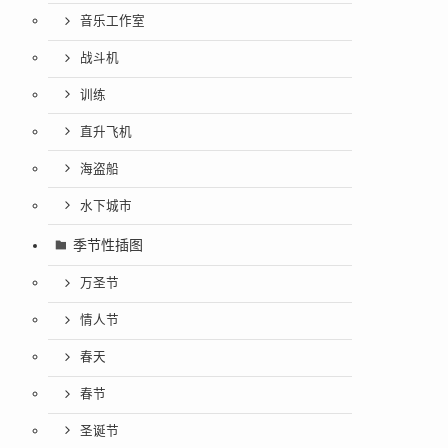
音乐工作室
战斗机
训练
直升飞机
海盗船
水下城市
季节性插图
万圣节
情人节
春天
春节
圣诞节