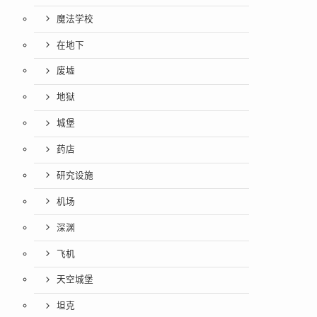
魔法学校
在地下
废墟
地狱
城堡
药店
研究设施
机场
深渊
飞机
天空城堡
坦克