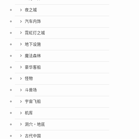
夜之城
汽车内饰
霓虹灯之城
地下设施
魔法森林
豪华客船
怪物
斗兽场
宇宙飞船
机库
洞穴・地底
古代中国