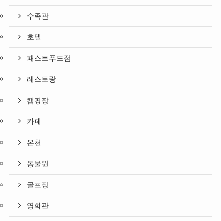
수족관
호텔
패스트푸드점
레스토랑
캠핑장
카페
온천
동물원
골프장
영화관