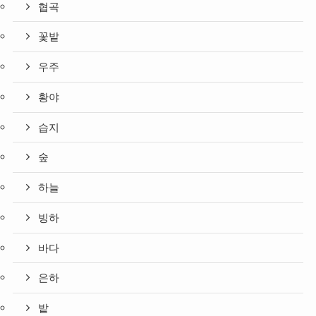
협곡
꽃밭
우주
황야
습지
숲
하늘
빙하
바다
은하
밭