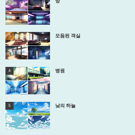
방
모듬된 객실
병원
낮의 하늘