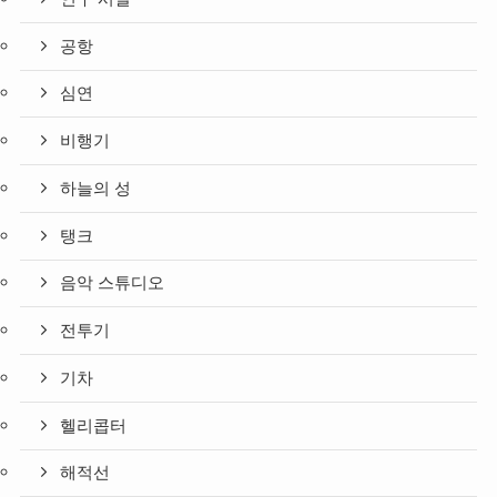
공항
심연
비행기
하늘의 성
탱크
음악 스튜디오
전투기
기차
헬리콥터
해적선