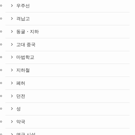
우주선
격납고
동굴・지하
고대 중국
마법학교
지하철
폐허
던전
성
약국
연구 시설