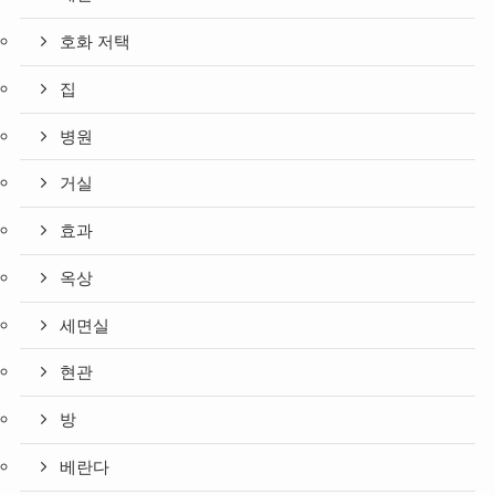
호화 저택
집
병원
거실
효과
옥상
세면실
현관
방
베란다