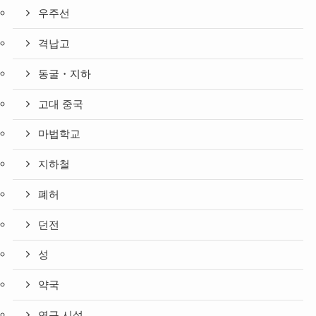
우주선
격납고
동굴・지하
고대 중국
마법학교
지하철
폐허
던전
성
약국
연구 시설