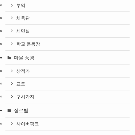
부엌
체육관
세면실
학교 운동장
마을 풍경
상점가
교토
구시가지
장르별
사이버펑크