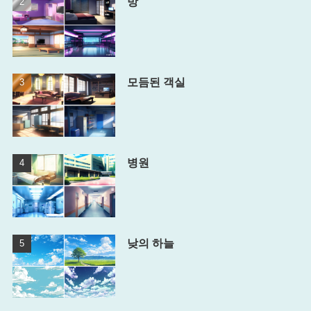
방
모듬된 객실
병원
낮의 하늘