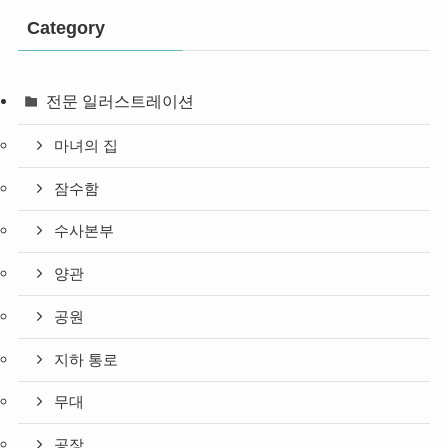
Category
전문 일러스트레이션
마녀의 집
잠수함
수사본부
양관
공원
지하 통로
무대
공장