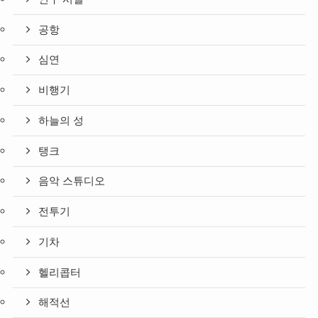
공항
심연
비행기
하늘의 성
탱크
음악 스튜디오
전투기
기차
헬리콥터
해적선