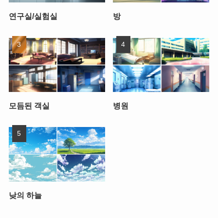
연구실/실험실
방
모듬된 객실
병원
낮의 하늘