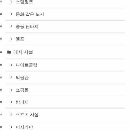
스팀펑크
동화 같은 도시
중동 판타지
엘프
레저 시설
나이트클럽
박물관
쇼핑몰
방파제
스포츠 시설
이자카야