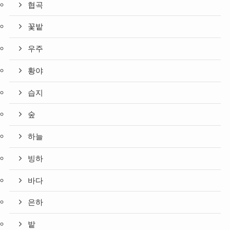
협곡
꽃밭
우주
황야
습지
숲
하늘
빙하
바다
은하
밭