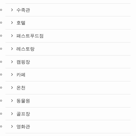
수족관
호텔
패스트푸드점
레스토랑
캠핑장
카페
온천
동물원
골프장
영화관