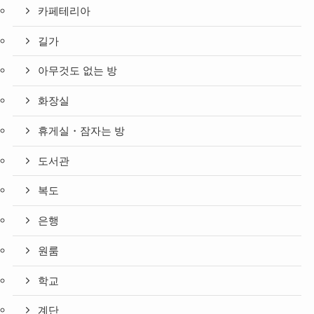
카페테리아
길가
아무것도 없는 방
화장실
휴게실・잠자는 방
도서관
복도
은행
원룸
학교
계단