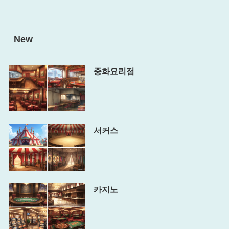
New
중화요리점
서커스
카지노