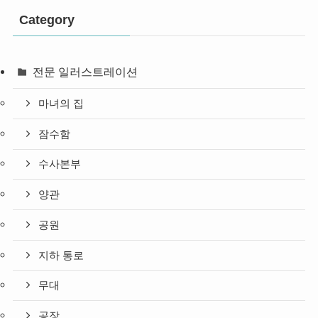
Category
전문 일러스트레이션
마녀의 집
잠수함
수사본부
양관
공원
지하 통로
무대
공장