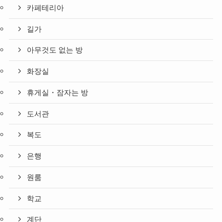
카페테리아
길가
아무것도 없는 방
화장실
휴게실・잠자는 방
도서관
복도
은행
원룸
학교
계단