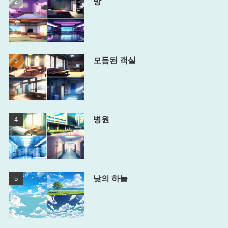
방
모듬된 객실
병원
낮의 하늘