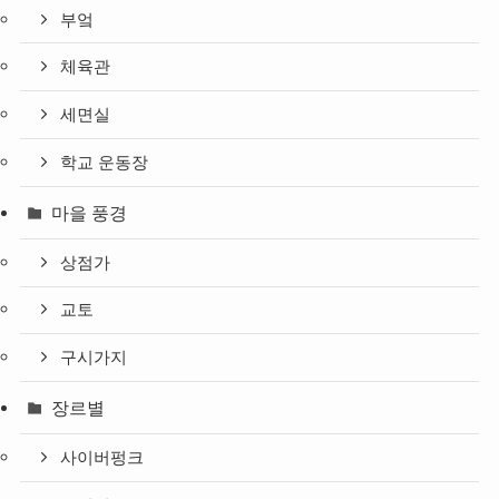
부엌
체육관
세면실
학교 운동장
마을 풍경
상점가
교토
구시가지
장르별
사이버펑크