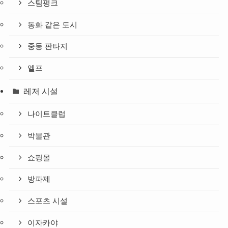
스팀펑크
동화 같은 도시
중동 판타지
엘프
레저 시설
나이트클럽
박물관
쇼핑몰
방파제
스포츠 시설
이자카야