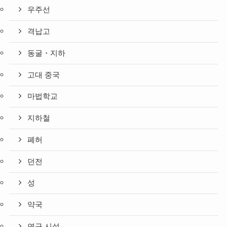
우주선
격납고
동굴・지하
고대 중국
마법학교
지하철
폐허
던전
성
약국
연구 시설