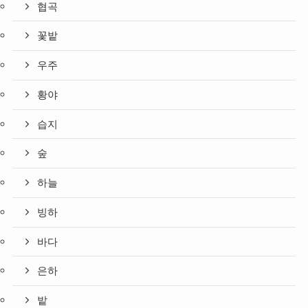
협곡
꽃밭
우주
황야
습지
숲
하늘
빙하
바다
은하
밭