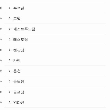
수족관
호텔
패스트푸드점
레스토랑
캠핑장
카페
온천
동물원
골프장
영화관