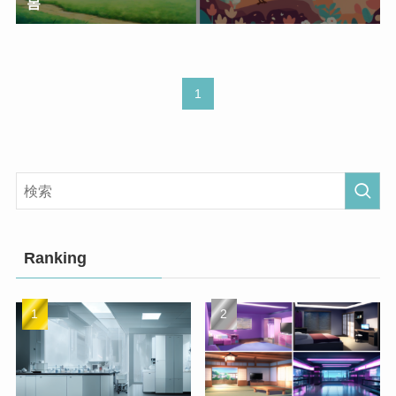
봄
1
Ranking