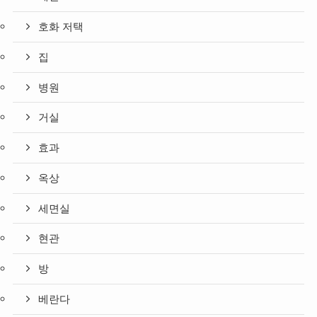
호화 저택
집
병원
거실
효과
옥상
세면실
현관
방
베란다