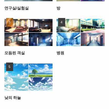
연구실/실험실
방
모듬된 객실
병원
낮의 하늘