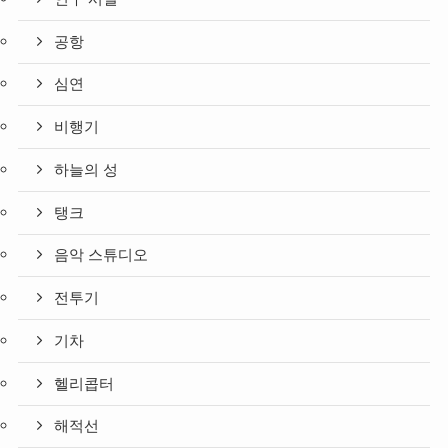
공항
심연
비행기
하늘의 성
탱크
음악 스튜디오
전투기
기차
헬리콥터
해적선