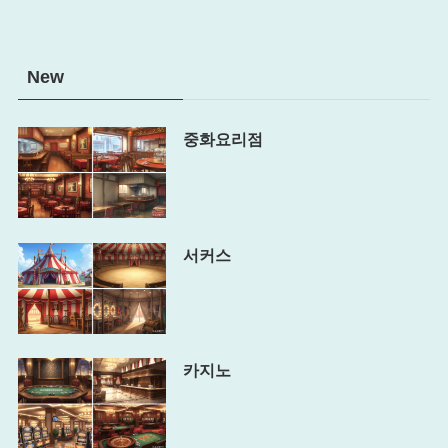
New
중화요리점
서커스
카지노