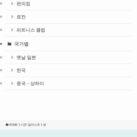
편의점
료칸
피트니스 클럽
국가별
옛날 일본
한국
중국・상하이
HOME
시즌 일러스트
봄