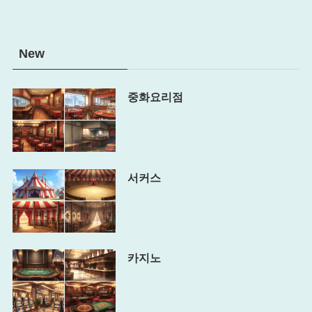
New
중화요리점
서커스
카지노