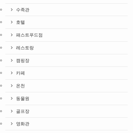
수족관
호텔
패스트푸드점
레스토랑
캠핑장
카페
온천
동물원
골프장
영화관