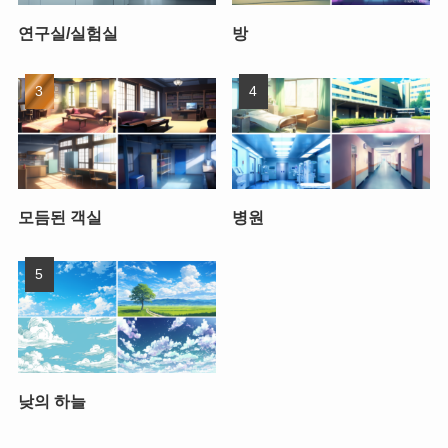
연구실/실험실
방
모듬된 객실
병원
낮의 하늘