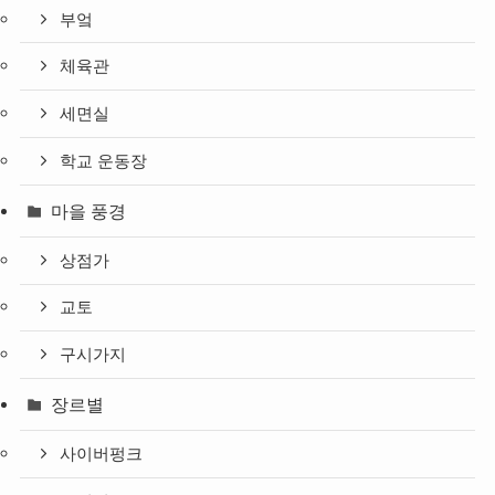
부엌
체육관
세면실
학교 운동장
마을 풍경
상점가
교토
구시가지
장르별
사이버펑크