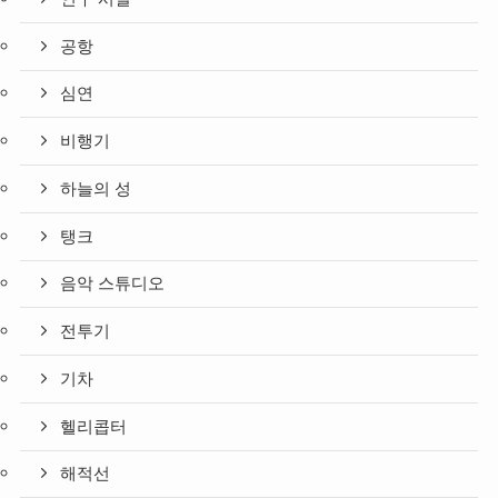
공항
심연
비행기
하늘의 성
탱크
음악 스튜디오
전투기
기차
헬리콥터
해적선