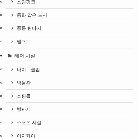
스팀펑크
동화 같은 도시
중동 판타지
엘프
레저 시설
나이트클럽
박물관
쇼핑몰
방파제
스포츠 시설
이자카야