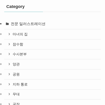
Category
전문 일러스트레이션
마녀의 집
잠수함
수사본부
양관
공원
지하 통로
무대
공장