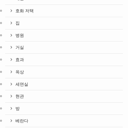
호화 저택
집
병원
거실
효과
옥상
세면실
현관
방
베란다