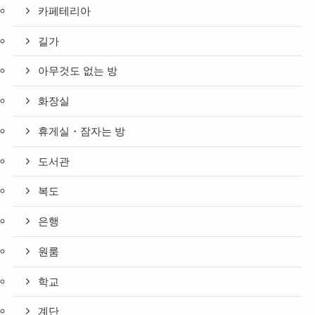
카페테리아
길가
아무것도 없는 방
화장실
휴게실・잠자는 방
도서관
복도
은행
원룸
학교
계단