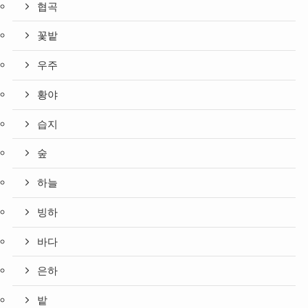
협곡
꽃밭
우주
황야
습지
숲
하늘
빙하
바다
은하
밭