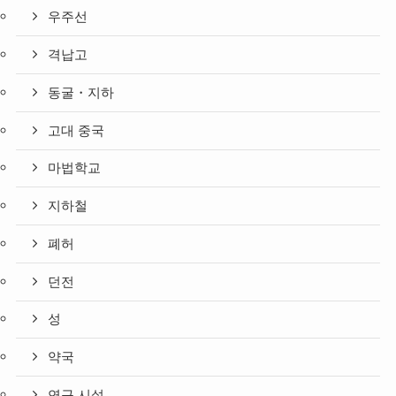
우주선
격납고
동굴・지하
고대 중국
마법학교
지하철
폐허
던전
성
약국
연구 시설