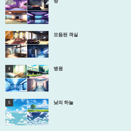
방
모듬된 객실
병원
낮의 하늘