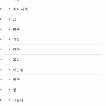
호화 저택
집
병원
거실
효과
옥상
세면실
현관
방
베란다