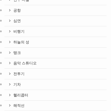
공항
심연
비행기
하늘의 성
탱크
음악 스튜디오
전투기
기차
헬리콥터
해적선