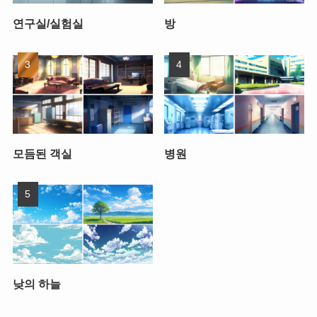
연구실/실험실
방
모듬된 객실
병원
낮의 하늘