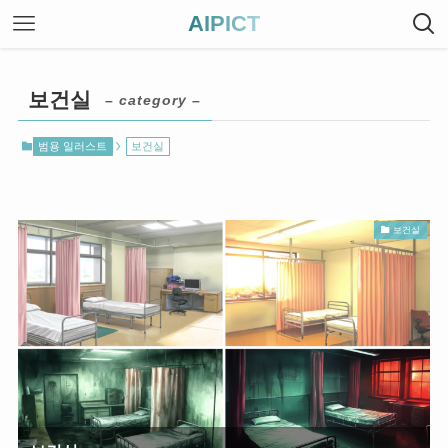
AIPICT
보건실
– category –
범용 일러스트
보건실
보건실