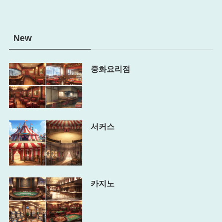
New
중화요리점
서커스
카지노