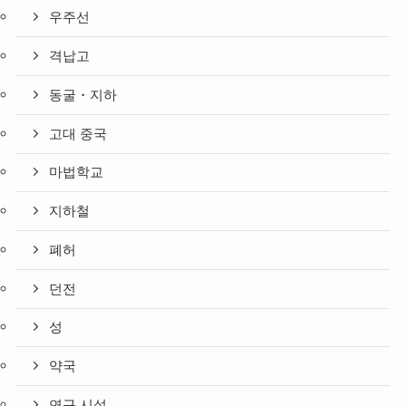
우주선
격납고
동굴・지하
고대 중국
마법학교
지하철
폐허
던전
성
약국
연구 시설