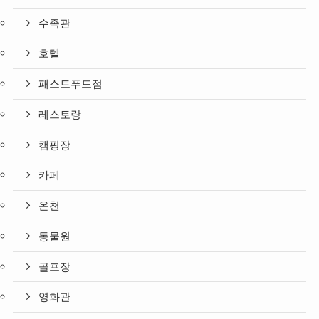
수족관
호텔
패스트푸드점
레스토랑
캠핑장
카페
온천
동물원
골프장
영화관