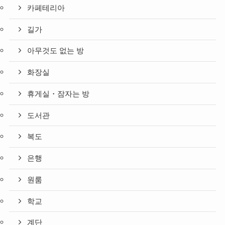
카페테리아
길가
아무것도 없는 방
화장실
휴게실・잠자는 방
도서관
복도
은행
원룸
학교
계단