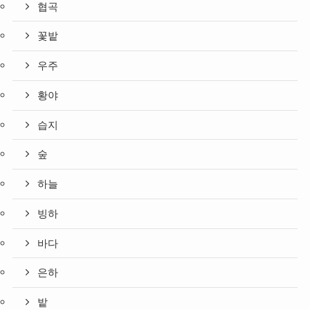
협곡
꽃밭
우주
황야
습지
숲
하늘
빙하
바다
은하
밭