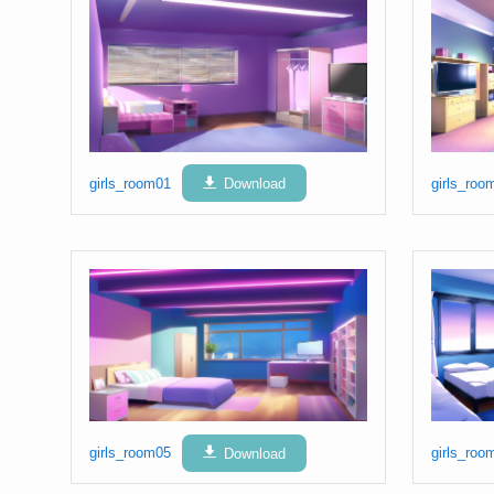
girls_room01
Download
girls_roo
girls_room05
Download
girls_roo