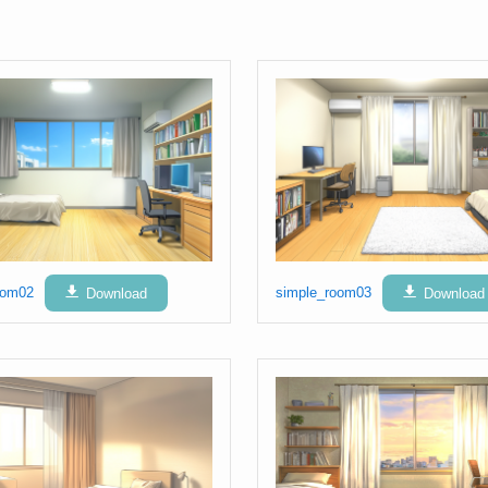
oom02
Download
simple_room03
Download