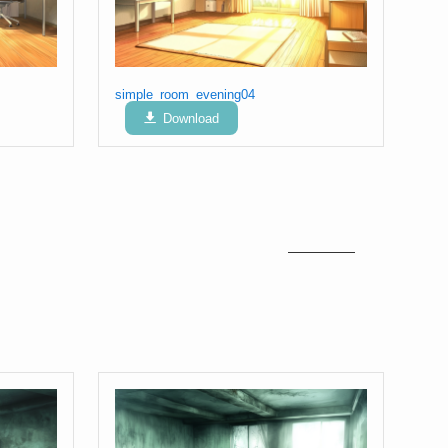
simple_room_evening04
Download