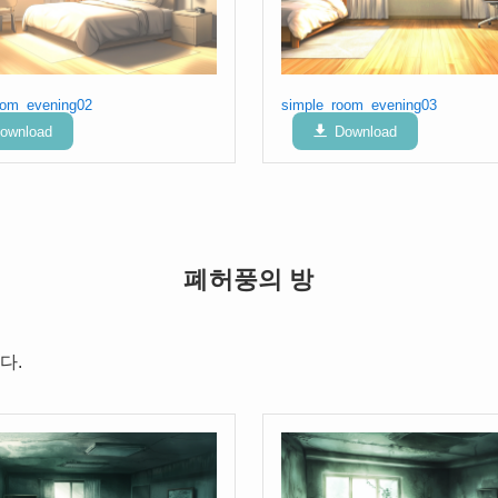
oom_evening02
simple_room_evening03
ownload
Download
폐허풍의 방
다.