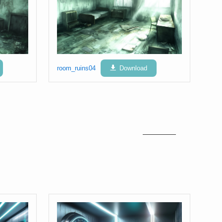
room_ruins04
Download