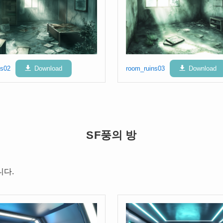
ns02
Download
room_ruins03
Download
SF풍의 방
니다.