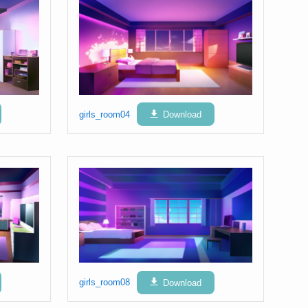
girls_room04
Download
girls_room08
Download