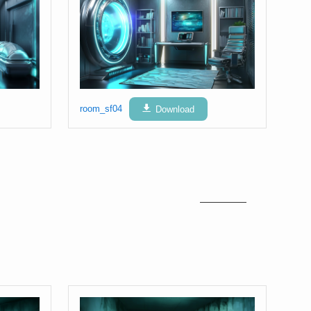
room_sf04
Download