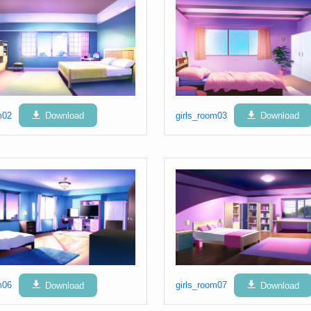
m02
Download
girls_room03
Download
m06
Download
girls_room07
Download