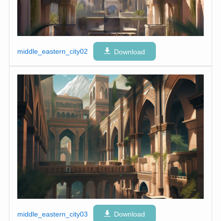
middle_eastern_city02
Download
middle_eastern_city03
Download