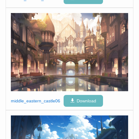
middle_eastern_castle06
Download