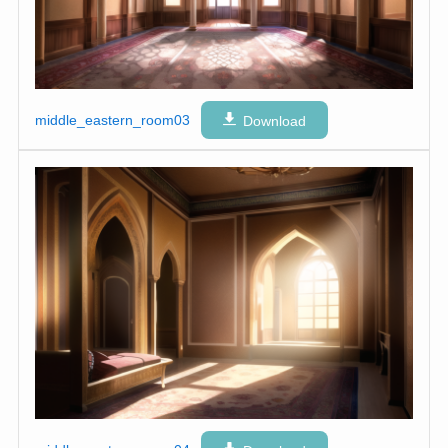
middle_eastern_room03
Download