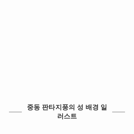
중동 판타지풍의 성 배경 일
러스트