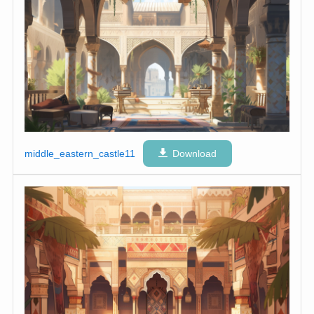
middle_eastern_castle11
Download