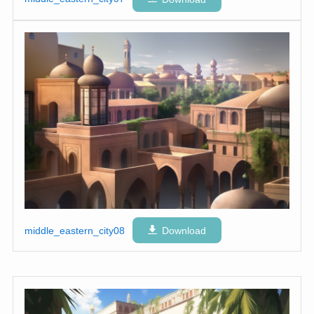
middle_eastern_city08
Download