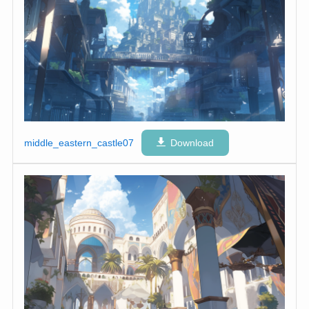
middle_eastern_castle07
Download