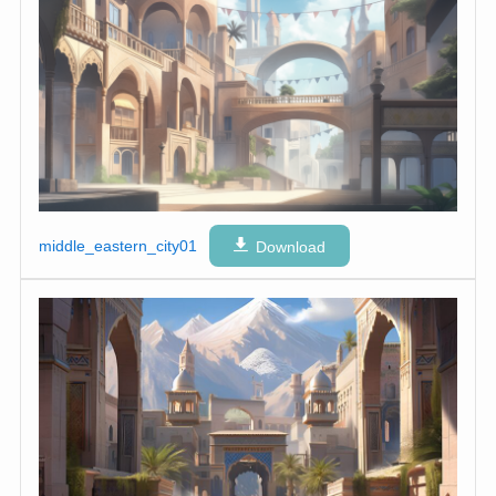
middle_eastern_city01
Download