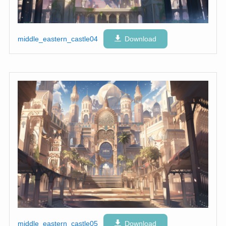
middle_eastern_castle04
Download
middle_eastern_castle05
Download