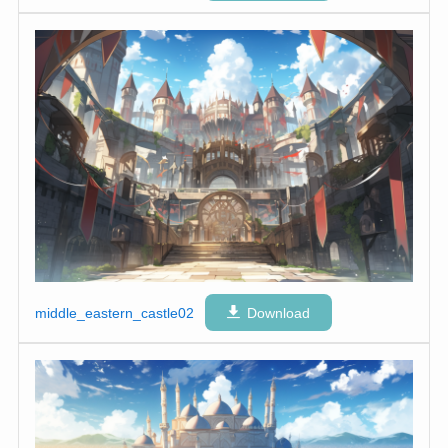
middle_eastern_castle02
Download