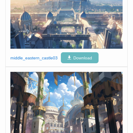
middle_eastern_castle03
Download