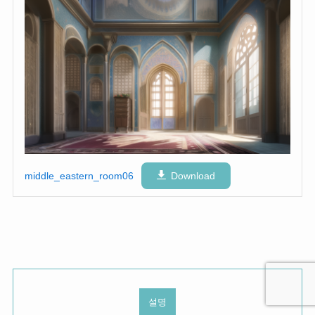
middle_eastern_room06
Download
설명