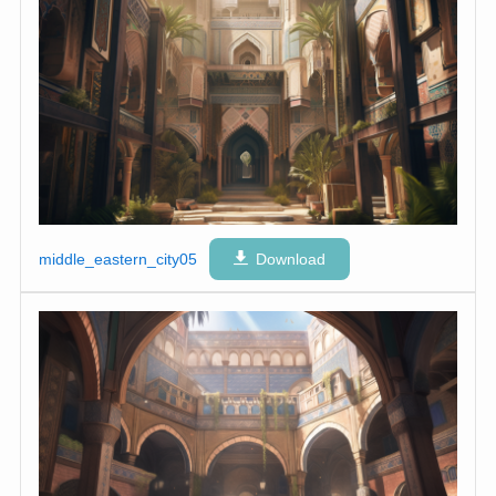
middle_eastern_city05
Download