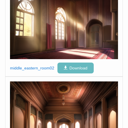
middle_eastern_room02
Download