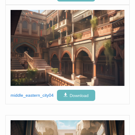
middle_eastern_city04
Download