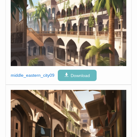
middle_eastern_city09
Download