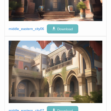
middle_eastern_city06
Download
middle_eastern_city07
Download