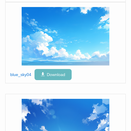
blue_sky04
Download