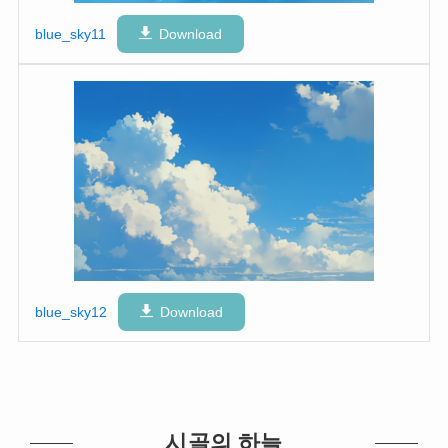
blue_sky11
Download
blue_sky12
Download
시골의 하늘