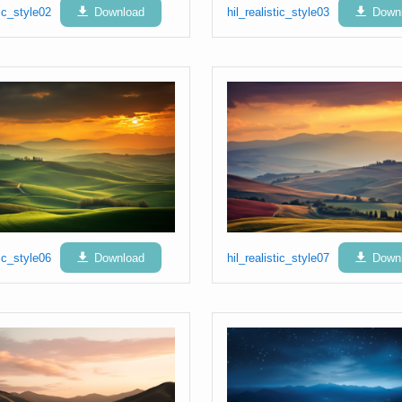
tic_style02
Download
hil_realistic_style03
Down
tic_style06
Download
hil_realistic_style07
Down