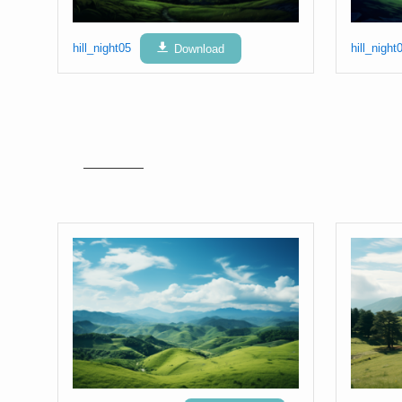
hill_night05
Download
hill_night