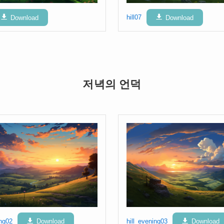
Download
hill07
Download
저녁의 언덕
ing02
Download
hill_evening03
Download