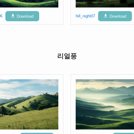
06
Download
hill_night07
Download
리얼풍