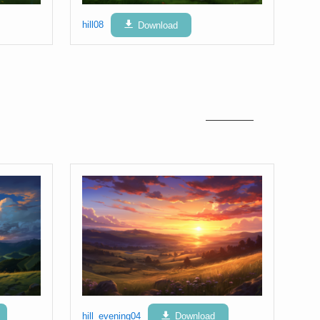
hill08
Download
hill_evening04
Download