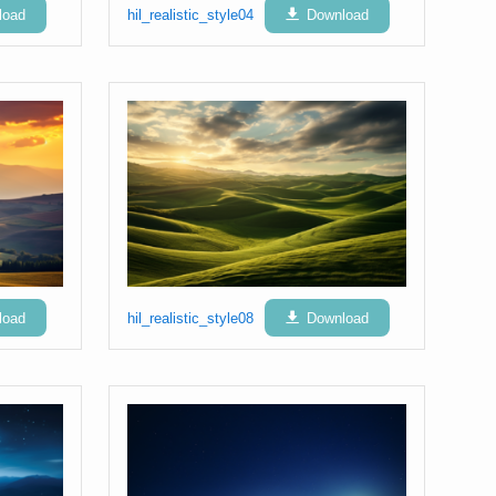
load
hil_realistic_style04
Download
load
hil_realistic_style08
Download