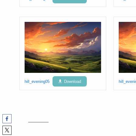
hill_evening05
Download
hill_even