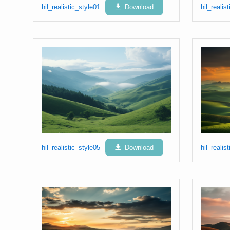
hil_realistic_style01
Download
hil_realis
hil_realistic_style05
Download
hil_realis