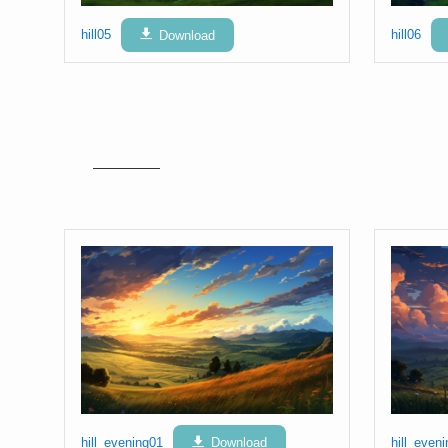
hill05
Download
hill06
hill_evening01
Download
hill_even