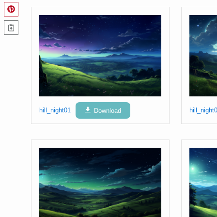
hill_night01
Download
hill_night