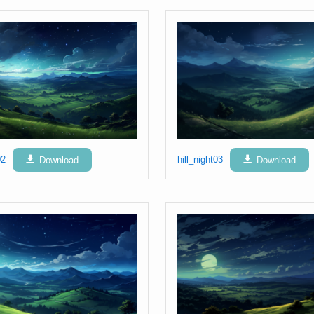
02
Download
hill_night03
Download