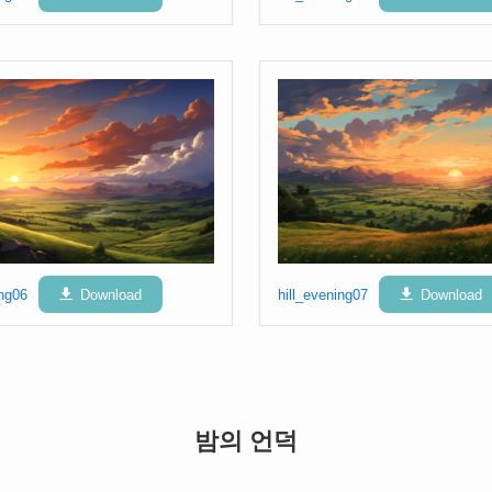
ing06
Download
hill_evening07
Download
밤의 언덕