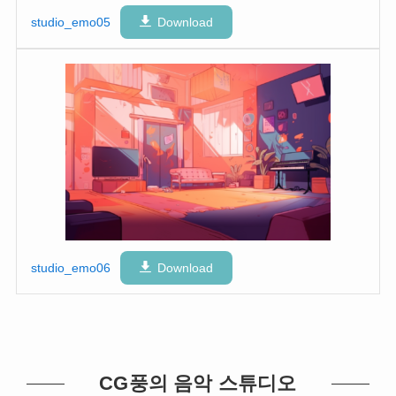
studio_emo05
Download
studio_emo06
Download
CG풍의 음악 스튜디오