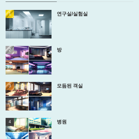
연구실/실험실
방
모듬된 객실
병원