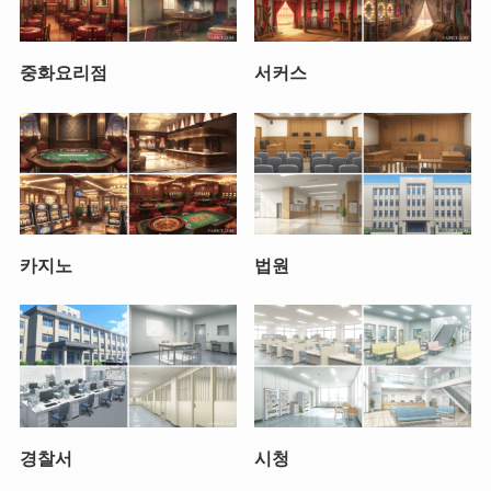
중화요리점
서커스
카지노
법원
경찰서
시청