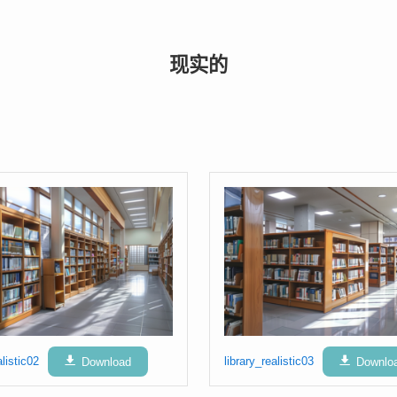
现实的
alistic02
Download
library_realistic03
Downlo