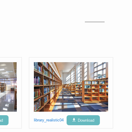
ad
library_realistic04
Download