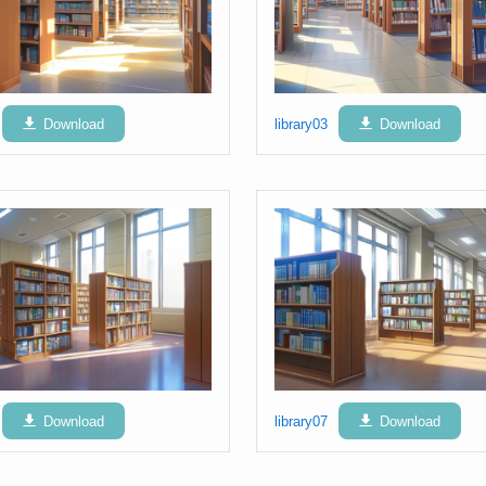
Download
library03
Download
Download
library07
Download