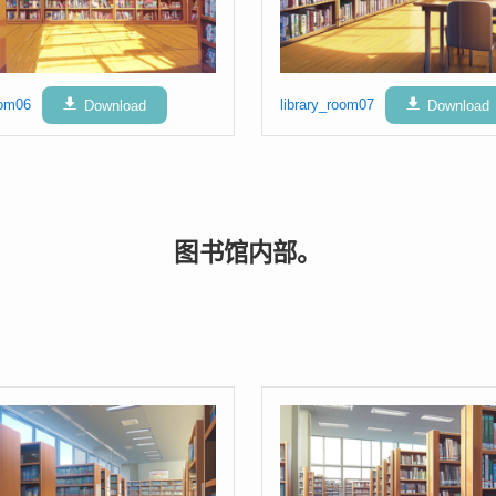
oom06
Download
library_room07
Download
图书馆内部。