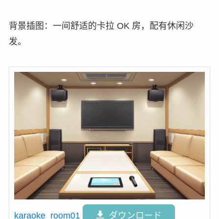
背景插图：一间舒适的卡拉 OK 房，配有休闲沙
发。
karaoke_room01
ダウンロード