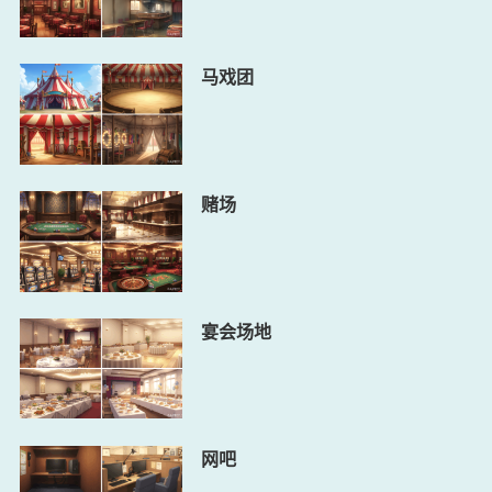
马戏团
赌场
宴会场地
网吧