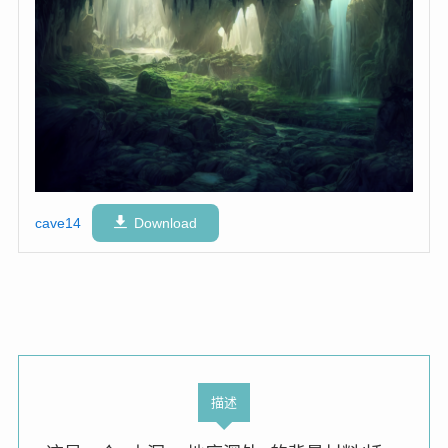
cave14
Download
描述