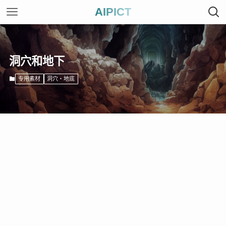
AIPICT
洞穴和地下
专用素材
洞穴・地底