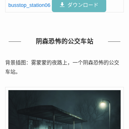
busstop_station06
ダウンロード
阴森恐怖的公交车站
背景插图：雾蒙蒙的夜路上，一个阴森恐怖的公交
车站。