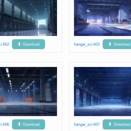
i-fi02
Download
hangar_sci-fi03
Download
i-fi06
Download
hangar_sci-fi07
Download