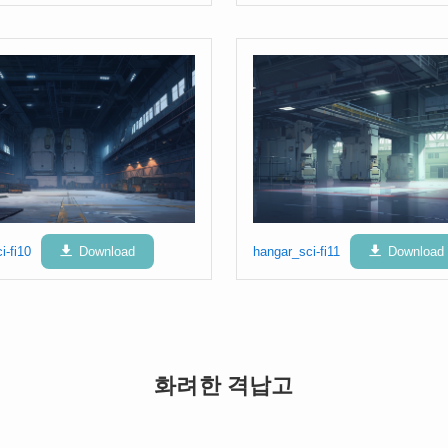
i-fi10
Download
hangar_sci-fi11
Download
화려한 격납고