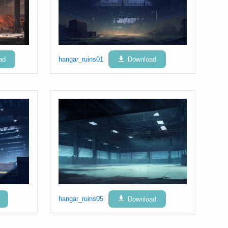
ad
hangar_ruins01
Download
hangar_ruins05
Download