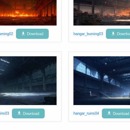
urning02
Download
hangar_burning03
Downlo
ins03
Download
hangar_ruins04
Download