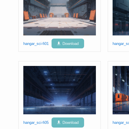
hangar_sci-fi01
Download
hangar_sc
hangar_sci-fi05
Download
hangar_sc