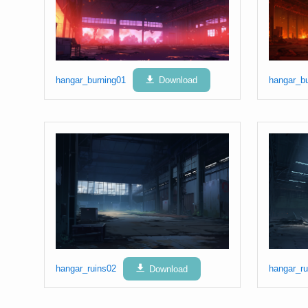
hangar_burning01
Download
hangar_b
hangar_ruins02
Download
hangar_ru