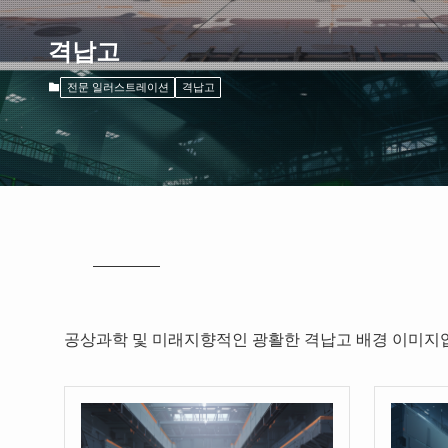
격납고
전문 일러스트레이션
격납고
공상과학 및 미래지향적인 광활한 격납고 배경 이미지