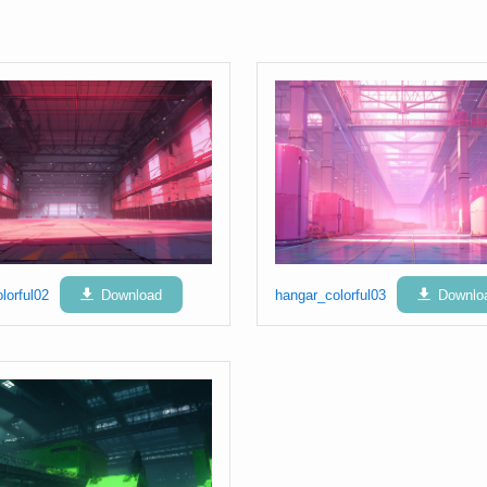
lorful02
Download
hangar_colorful03
Downlo