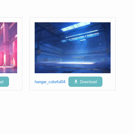
ad
hangar_colorful04
Download